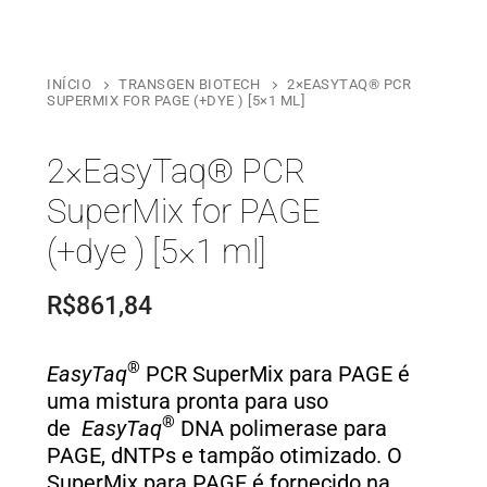
INÍCIO
TRANSGEN BIOTECH
2×EASYTAQ® PCR
SUPERMIX FOR PAGE (+DYE ) [5×1 ML]
2×EasyTaq® PCR
SuperMix for PAGE
(+dye ) [5×1 ml]
R$
861,84
®
EasyTaq
PCR SuperMix para PAGE é
uma mistura pronta para uso
®
de
EasyTaq
DNA polimerase para
PAGE, dNTPs e tampão otimizado. O
SuperMix para PAGE é fornecido na