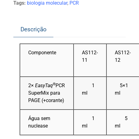
Tags:
biologia molecular
,
PCR
Descrição
Componente
AS112-
AS112-
11
12
®
2×
EasyTaq
PCR
1
5×1
SuperMix para
ml
ml
PAGE (+corante)
Água sem
1
5
nuclease
ml
ml