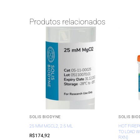
Produtos relacionados
SOLIS BIODYNE
SOLIS BIO
25 MM MGCL2, 2.5 ML
HOT FIREP
TO LOAD W
R$
174,92
RXN)