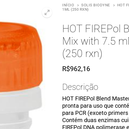
INÍCIO
SOLIS BIODYNE
HOT F
1ML (250 RXN)
HOT FIREPol B
Mix with 7.5 
(250 rxn)
R$
962,16
Descrição
HOT FIREPol Blend Maste
pronta para uso que cont
para PCR (exceto primers 
Contém duas enzimas cu
FIREPol DNA polimerase e