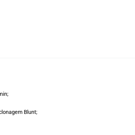
min;
clonagem Blunt;