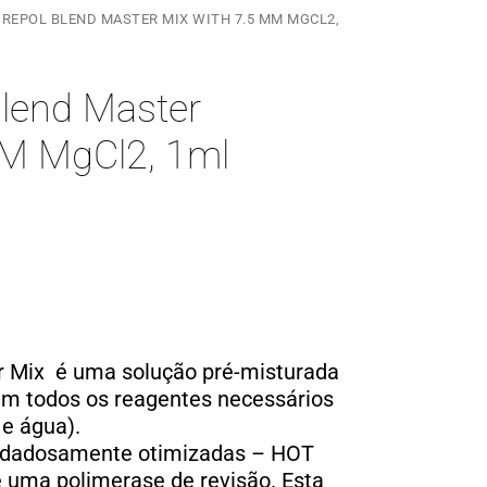
IREPOL BLEND MASTER MIX WITH 7.5 MM MGCL2,
lend Master
mM MgCl2, 1ml
r Mix é uma solução pré-misturada
ém todos os reagentes necessários
e água).
idadosamente otimizadas – HOT
 uma polimerase de revisão. Esta