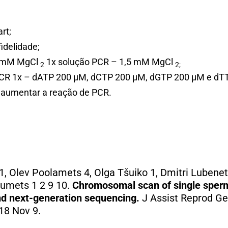
rt;
idelidade;
,5 mM MgCl
1x solução PCR – 1,5 mM MgCl
2
2;
CR 1x – dATP 200 µM, dCTP 200 µM, dGTP 200 µM e dT
 aumentar a reação de PCR.
1, Olev Poolamets 4, Olga Tšuiko 1, Dmitri Lubenet
lumets 1 2 9 10.
Chromosomal scan of single sperm
and next-generation sequencing.
J Assist Reprod Gen
18 Nov 9.