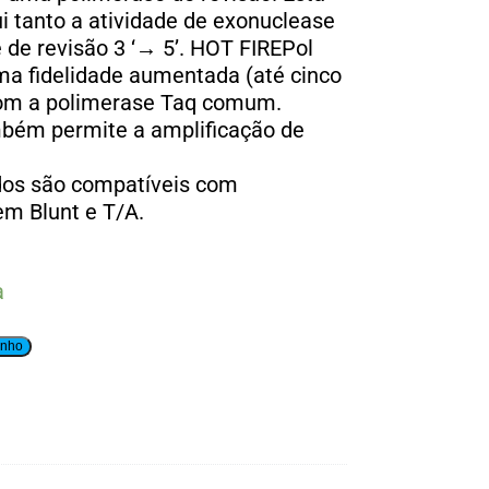
i tanto a atividade de exonuclease
e de revisão 3 ‘→ 5’. HOT FIREPol
ma fidelidade aumentada (até cinco
om a polimerase Taq comum.
mbém permite a amplificação de
dos são compatíveis com
m Blunt e T/A.
a
inho