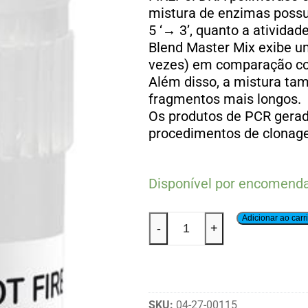
mistura de enzimas possu
5 ‘→ 3’, quanto a atividad
Blend Master Mix exibe u
vezes) em comparação c
Além disso, a mistura ta
fragmentos mais longos.
Os produtos de PCR gera
procedimentos de clonage
Disponível por encomend
Adicionar ao carr
-
+
SKU:
04-27-00115