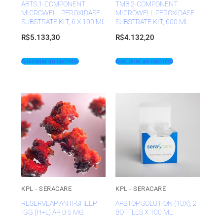
ABTS 1-COMPONENT
TMB 2-COMPONENT
MICROWELL PEROXIDASE
MICROWELL PEROXIDASE
SUBSTRATE KIT, 6 X 100 ML
SUBSTRATE KIT, 600 ML
R$
5.133,30
R$
4.132,20
Adicionar ao carrinho
Adicionar ao carrinho
KPL - SERACARE
KPL - SERACARE
RESERVEAP ANTI-SHEEP
APSTOP SOLUTION (10X), 2
IGG (H+L) AP, 0.5 MG
BOTTLES X 100 ML