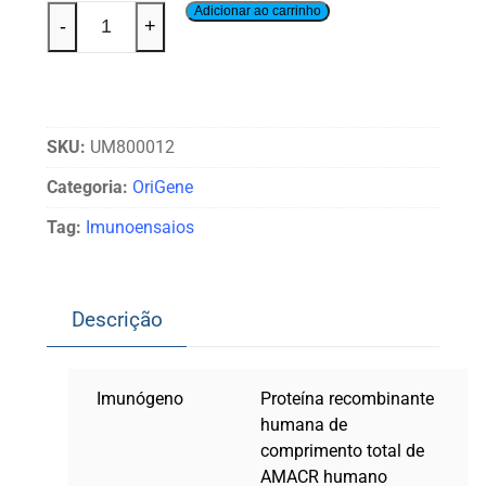
Adicionar ao carrinho
-
+
SKU:
UM800012
Categoria:
OriGene
Tag:
Imunoensaios
Descrição
Imunógeno
Proteína recombinante
humana de
comprimento total de
AMACR humano