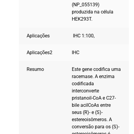
(NP_055139)
produzida na célula
HEK293T.
Aplicações
IHC 1:100,
Aplicações2
IHC
Resumo
Este gene codifica uma
racemase. A enzima
codificada
interconverte
pristanoil-CoA e C27-
bile acilCoAs entre
seus (R)- e (S)-
estereoisômeros. A
conversão para os (S)-
estereoisômeros é