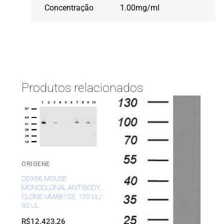
Concentração
1.00mg/ml
Produtos relacionados
ORIGENE
DDX56 MOUSE
MONOCLONAL ANTIBODY,
CLONE UMAB153, 100 UL/
30 UL
R$
12.423,26