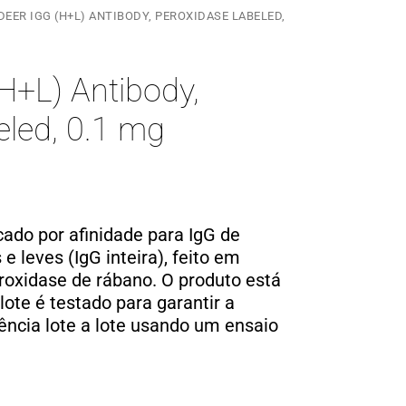
DEER IGG (H+L) ANTIBODY, PEROXIDASE LABELED,
(H+L) Antibody,
eled, 0.1 mg
icado por afinidade para IgG de
e leves (IgG inteira), feito em
oxidase de rábano. O produto está
 lote é testado para garantir a
tência lote a lote usando um ensaio