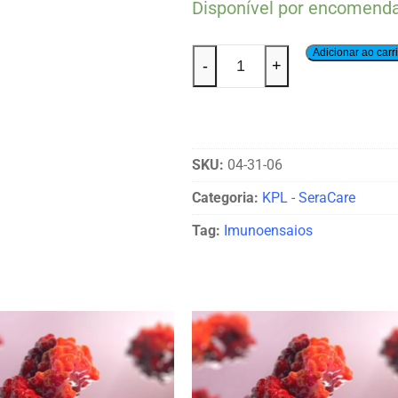
Disponível por encomend
Adicionar ao carr
-
+
SKU:
04-31-06
Categoria:
KPL - SeraCare
Tag:
Imunoensaios