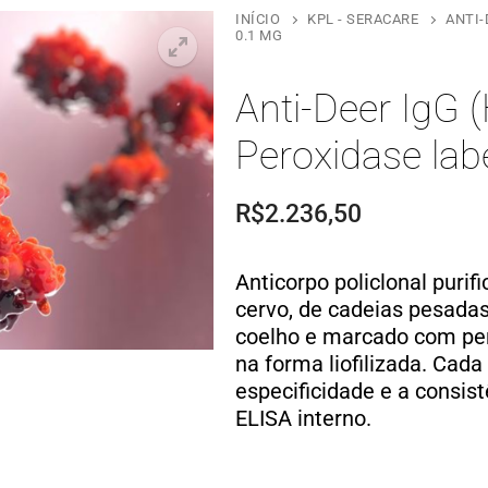
INÍCIO
KPL - SERACARE
ANTI-
0.1 MG
Anti-Deer IgG 
Peroxidase lab
R$
2.236,50
Anticorpo policlonal purif
cervo, de cadeias pesadas 
coelho e marcado com per
na forma liofilizada. Cada
especificidade e a consis
ELISA interno.