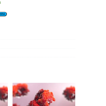
a
inho