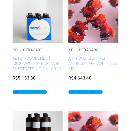
KPL - SERACARE
KPL - SERACARE
ABTS 1-COMPONENT
ANTI-DOG IGG (H+L)
MICROWELL PEROXIDASE
ANTIBODY, AP- LABELED, 0.5
SUBSTRATE KIT, 6 X 100 ML
MG
R$
5.133,30
R$
4.643,40
Adicionar ao carrinho
Adicionar ao carrinho