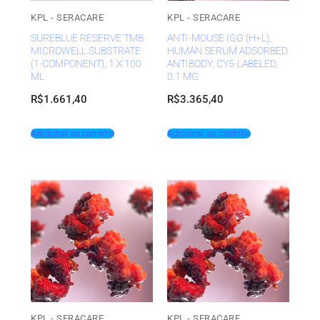
KPL - SERACARE
KPL - SERACARE
SUREBLUE RESERVE TMB
ANTI-MOUSE IGG (H+L),
MICROWELL SUBSTRATE
HUMAN SERUM ADSORBED
(1-COMPONENT), 1 X 100
ANTIBODY, CY5-LABELED,
ML
0.1 MG
R$
1.661,40
R$
3.365,40
Adicionar ao carrinho
Adicionar ao carrinho
KPL - SERACARE
KPL - SERACARE