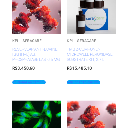
KPL - SERACARE
KPL - SERACARE
RESERVEAP ANTI-BOVINE
TMB 2-COMPONENT
IGG (H+L) AB,
MICROWELL PEROXIDASE
PHOSPHATASE LAB, 0.5 MG
SUBSTRATE KIT, 2.7 L
R$
3.450,60
R$
15.485,10
Adicionar ao carrinho
Adicionar ao carrinho