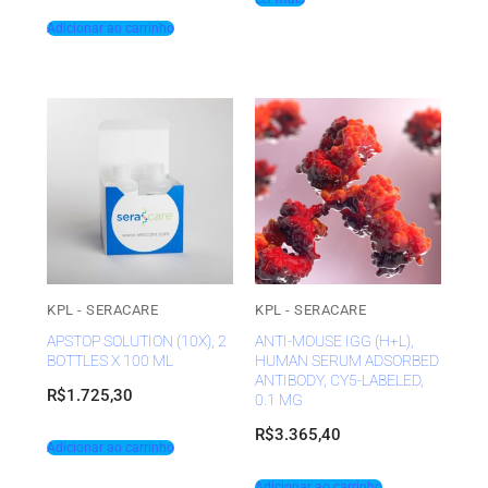
Adicionar ao carrinho
KPL - SERACARE
KPL - SERACARE
APSTOP SOLUTION (10X), 2
ANTI-MOUSE IGG (H+L),
BOTTLES X 100 ML
HUMAN SERUM ADSORBED
ANTIBODY, CY5-LABELED,
R$
1.725,30
0.1 MG
R$
3.365,40
Adicionar ao carrinho
Adicionar ao carrinho