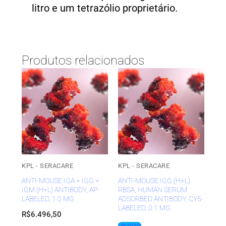
litro e um tetrazólio proprietário.
Produtos relacionados
KPL - SERACARE
KPL - SERACARE
ANTI-MOUSE IGA + IGG +
ANTI-MOUSE IGG (H+L)
IGM (H+L) ANTIBODY, AP-
RBSA, HUMAN SERUM
LABELED, 1.0 MG
ADSORBED ANTIBODY, CY5-
LABELED, 0.1 MG
R$
6.496,50
Ler mais