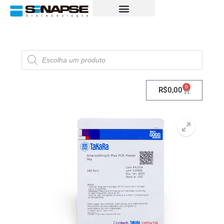
0
R$
0,00