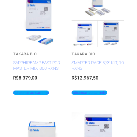
TAKARA BIO
TAKARA BIO
SAPPHIREAMP FAST PCR
SMARTER RACE 5’/3’ KIT, 10
MASTER MIX, 800 RXNS
RXNS
R$
8.379,00
R$
12.967,50
Adicionar ao carrinho
Adicionar ao carrinho