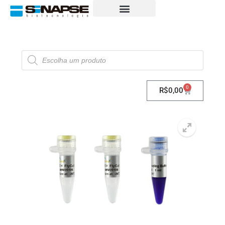
0
R$
0,00