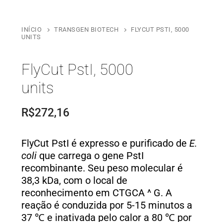
INÍCIO
TRANSGEN BIOTECH
FLYCUT PSTI, 5000
UNITS
FlyCut PstI, 5000
units
R$
272,16
FlyCut PstI é expresso e purificado de
E.
coli
que carrega o gene PstI
recombinante. Seu peso molecular é
38,3 kDa, com o local de
reconhecimento em CTGCA ^ G. A
reação é conduzida por 5-15 minutos a
37 ℃ e inativada pelo calor a 80 ℃ por