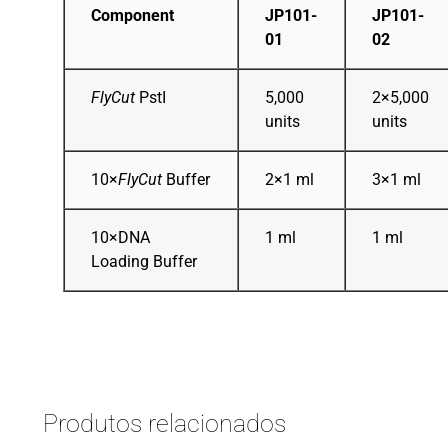
Component
JP101-
JP101-
01
02
FlyCut
PstI
5,000
2×5,000
units
units
10×
FlyCut
Buffer
2×1 ml
3×1 ml
10×DNA
1 ml
1 ml
Loading Buffer
Produtos relacionados