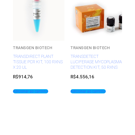
TRANSGEN BIOTECH
TRANSGEN BIOTECH
TRANSDIRECT PLANT
TRANSDETECT
TISSUE PCR KIT, 100 RXNS
LUCIFERASE MYCOPLASMA
X 20 UL
DETECTION KIT, 50 RXNS
R$
914,76
R$
4.556,16
Adicionar ao carrinho
Adicionar ao carrinho