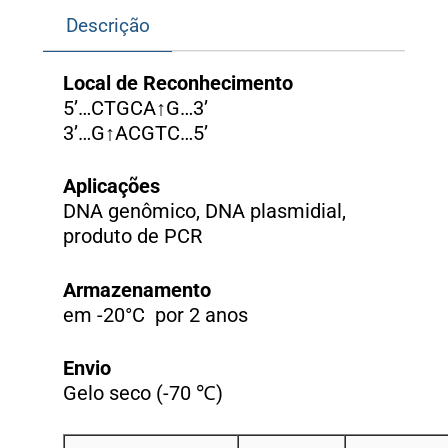
Descrição
Local de Reconhecimento
5’…CTGCA↑G…3’
3’…G↑ACGTC…5’
Aplicações
DNA genômico, DNA plasmidial,
produto de PCR
Armazenamento
em -20°C por 2 anos
Envio
Gelo seco (-70 ℃)