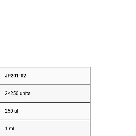
JP201-02
2×250 units
250 ul
1 ml