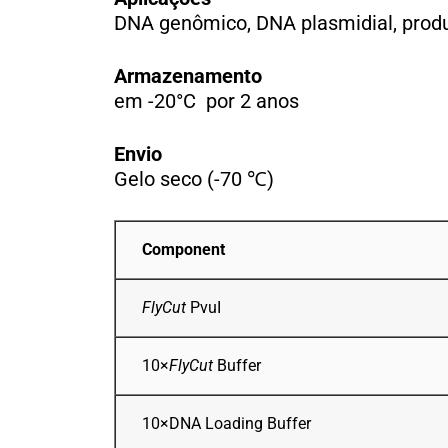
DNA genômico, DNA plasmidial, prod
Armazenamento
em -20°C por 2 anos
Envio
Gelo seco (-70 ℃)
Component
FlyCut
PvuI
10×
FlyCut
Buffer
10×DNA Loading Buffer