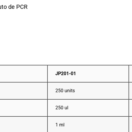
uto de PCR
JP201-01
250 units
250 ul
1 ml