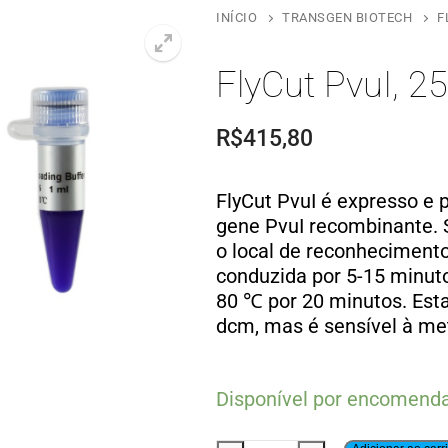
INÍCIO
TRANSGEN BIOTECH
F
FlyCut PvuI, 2
R$
415,80
FlyCut PvuI é expresso e 
gene PvuI recombinante. 
o local de reconheciment
conduzida por 5-15 minuto
80 ℃ por 20 minutos. Est
dcm, mas é sensível à me
Disponível por encomend