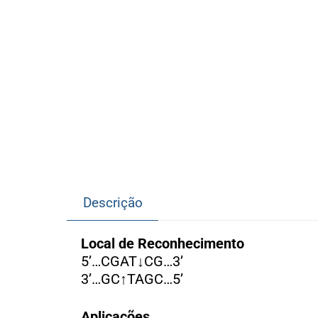
Descrição
Local de Reconhecimento
5’…CGAT↓CG…3’
3’…GC↑TAGC…5’
Aplicações