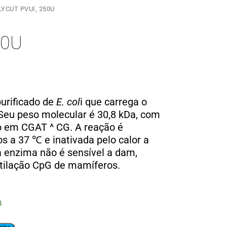
LYCUT PVUI, 250U
50U
purificado de
E. col
i que carrega o
Seu peso molecular é 30,8 kDa, com
o em CGAT ^ CG. A reação é
s a 37 ℃ e inativada pelo calor a
a enzima não é sensível a dam,
tilação CpG de mamíferos.
a