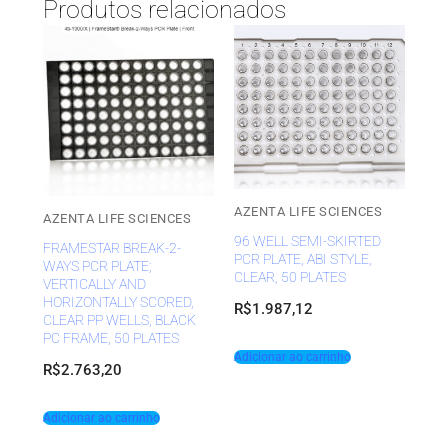
Produtos relacionados
AZENTA LIFE SCIENCES
AZENTA LIFE SCIENCES
96 WELL SEMI-SKIRTED
FRAMESTAR BREAK-2-
PCR PLATE, ABI STYLE,
WAYS PCR PLATE;
CLEAR, 50 PLATES
VERTICALLY AND
HORIZONTALLY SCORED,
R$
1.987,12
CLEAR PP WELLS, BLACK
PC FRAME, 50 PLATES
Adicionar ao carrinho
R$
2.763,20
Adicionar ao carrinho