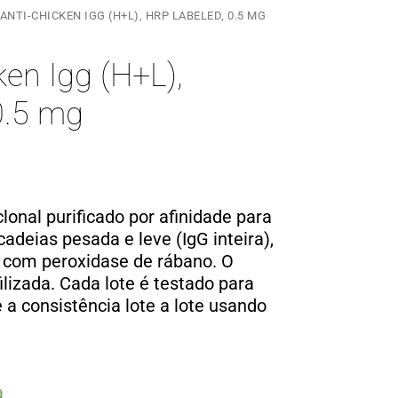
ANTI-CHICKEN IGG (H+L), HRP LABELED, 0.5 MG
ken Igg (H+L),
0.5 mg
lonal purificado por afinidade para
adeias pesada e leve (IgG inteira),
 com peroxidase de rábano. O
ilizada. Cada lote é testado para
e a consistência lote a lote usando
a