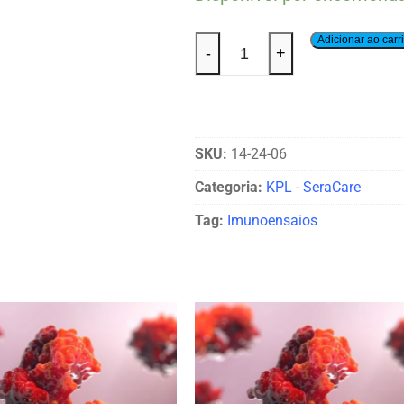
Adicionar ao carr
-
+
SKU:
14-24-06
Categoria:
KPL - SeraCare
Tag:
Imunoensaios