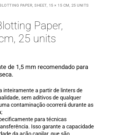
LOTTING PAPER, SHEET, 15 × 15 CM, 25 UNITS
otting Paper,
 cm, 25 units
nte de 1,5 mm recomendado para
seca.
 inteiramente a partir de linters de
ualidade, sem aditivos de qualquer
huma contaminação ocorrerá durante as
a;
pecificamente para técnicas
ransferência. Isso garante a capacidade
dade da ação capilar, que são