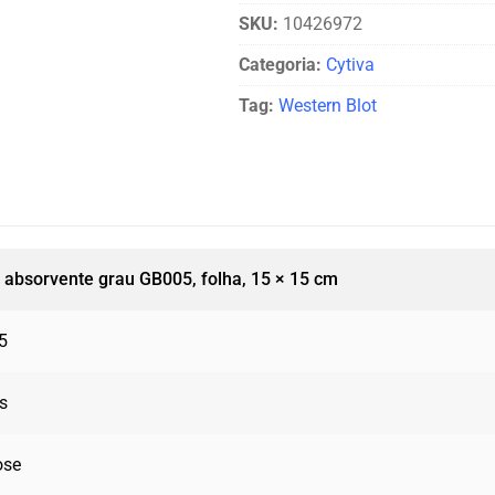
SKU:
10426972
Categoria:
Cytiva
Tag:
Western Blot
 absorvente grau GB005, folha, 15 × 15 cm
5
s
ose