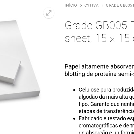
INÍCIO
CYTIVA
GRADE GB005 B
Grade GB005 Bl
sheet, 15 × 15
Papel altamente absorve
blotting de proteína semi-
Celulose pura produzida
algodão da mais alta q
tipo. Garante que nen
etapas de transferênci
Fabricado e testado es
cromatográficas e de t
de absorção e uniformi