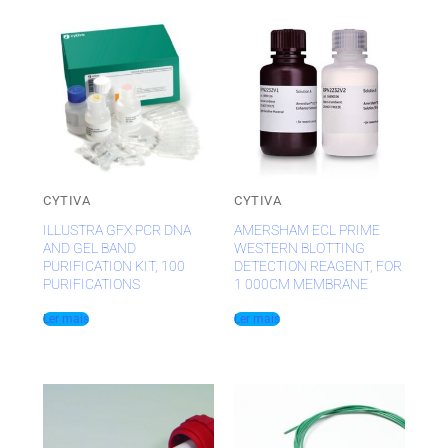
CYTIVA
CYTIVA
ILLUSTRA GFX PCR DNA
AMERSHAM ECL PRIME
AND GEL BAND
WESTERN BLOTTING
PURIFICATION KIT, 100
DETECTION REAGENT, FOR
PURIFICATIONS
1 000CM MEMBRANE
Ler mais
Ler mais