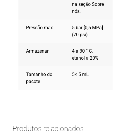
na seção Sobre
nós.
Pressão máx.
5 bar [0,5 MPa]
(70 psi)
Armazenar
4 a 30 ° C,
etanol a 20%
Tamanho do
5× 5 mL
pacote
Produtos relacionados