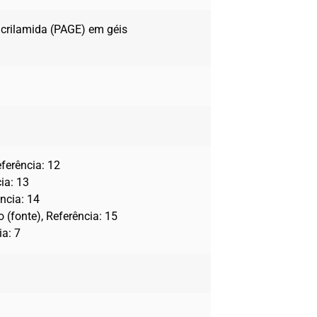
acrilamida (PAGE) em géis
eferência: 12
ia: 13
ência: 14
 (fonte), Referência: 15
ia: 7