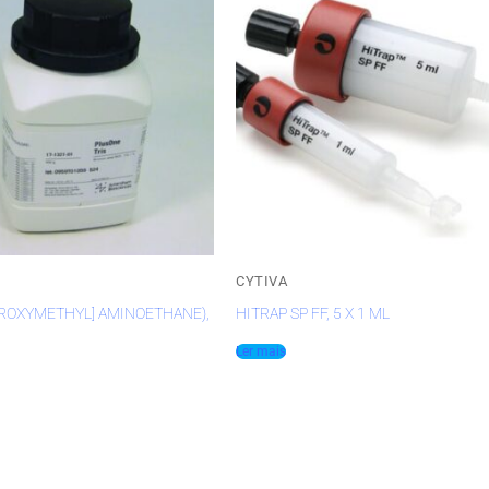
CYTIVA
DROXYMETHYL] AMINOETHANE),
HITRAP SP FF, 5 X 1 ML
Ler mais