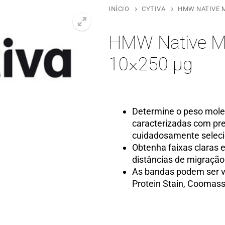
INÍCIO
CYTIVA
HMW NATIVE M
HMW Native Ma
10×250 µg
Determine o peso mole
caracterizadas com pr
cuidadosamente selec
Obtenha faixas claras e
distâncias de migração
As bandas podem ser v
Protein Stain, Coomassi