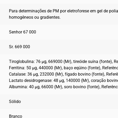
Para determinações de PM por eletroforese em gel de poli
homogêneos ou gradientes.
Senhor 67 000
Sr. 669 000
Tiroglobulina: 76 µg, 669000 (Mr), tireóide suína (fonte), R
Ferritina: 50 µg, 440000 (Mr), baço eqüino (fonte), Referênc
Catalase: 36 µg, 232000 (Mr), fígado bovino (fonte), Refer
Lactato desidrogenase: 48 µg, 140000 (Mr), coração bovino
Albumina: 40 µg, 66000 (Mr), soro bovino (fonte), Referênc
Sólido
Branco