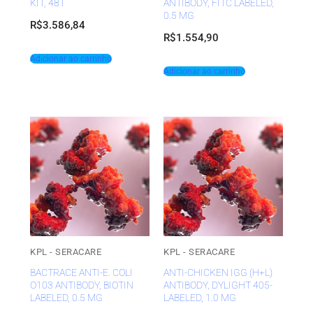
KIT, 48T
ANTIBODY, FITC LABELED,
0.5 MG
R$
3.586,84
R$
1.554,90
Adicionar ao carrinho
Adicionar ao carrinho
KPL - SERACARE
KPL - SERACARE
BACTRACE ANTI-E. COLI
ANTI-CHICKEN IGG (H+L)
O103 ANTIBODY, BIOTIN
ANTIBODY, DYLIGHT 405-
LABELED, 0.5 MG
LABELED, 1.0 MG