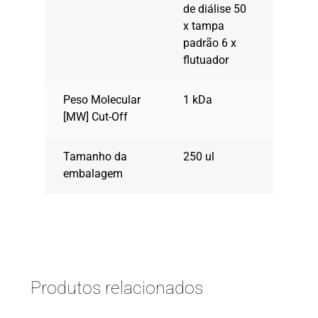
de diálise 50
x tampa
padrão 6 x
flutuador
Peso Molecular
1 kDa
[MW] Cut-Off
Tamanho da
250 ul
embalagem
Produtos relacionados