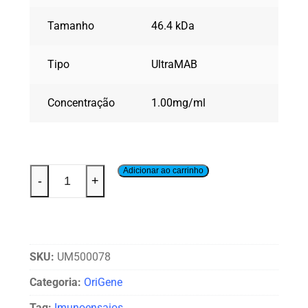
Tamanho
46.4 kDa
Tipo
UltraMAB
Concentração
1.00mg/ml
Adicionar ao carrinho
-
+
SKU:
UM500078
Categoria:
OriGene
Tag:
Imunoensaios