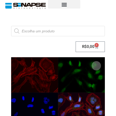
0
R$
0,00