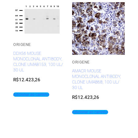
ORIGENE
DDX56 MOUSE
MONOCLONAL ANTIBODY,
ORIGENE
CLONE UMAB153, 100 UL/
30 UL
AMACR MOUSE
MONOCLONAL ANTIBODY,
R$
12.423,26
CLONE UMAB68, 100 UL/
30 UL
Adicionar ao carrinho
R$
12.423,26
Adicionar ao carrinho