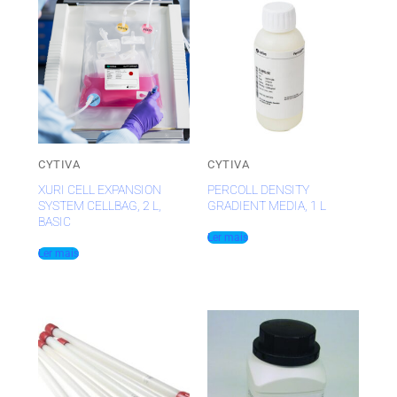
CYTIVA
CYTIVA
XURI CELL EXPANSION
PERCOLL DENSITY
SYSTEM CELLBAG, 2 L,
GRADIENT MEDIA, 1 L
BASIC
Ler mais
Ler mais