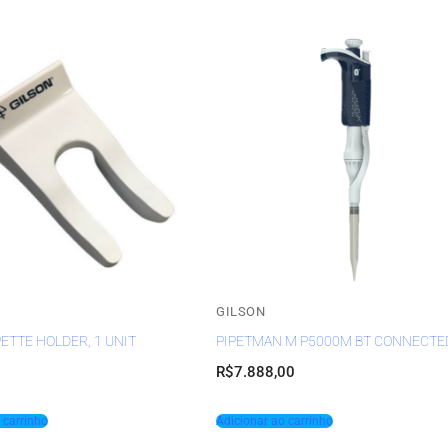
GILSON
PETTE HOLDER, 1 UNIT
PIPETMAN M P5000M BT CONNECTE
R$
7.888,00
 carrinho
Adicionar ao carrinho