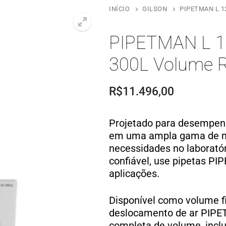
INÍCIO
GILSON
PIPETMAN L 1
PIPETMAN L 1
300L Volume 
R$
11.496,00
Projetado para desempen
em uma ampla gama de m
necessidades no laboratóri
confiável, use pipetas 
aplicações.
Disponível como volume fi
deslocamento de ar PIPE
completa de volume, inclu