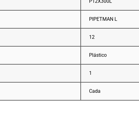
P12X300L
PIPETMAN L
12
Plástico
1
Cada