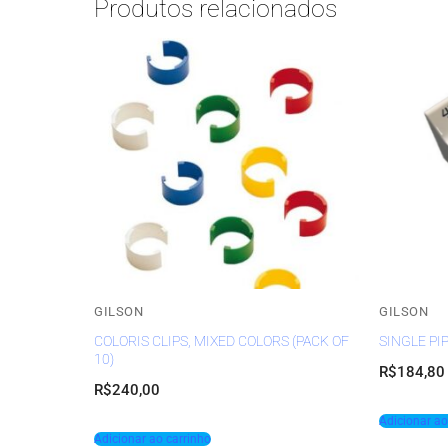
Produtos relacionados
GILSON
GILSON
COLORIS CLIPS, MIXED COLORS (PACK OF
SINGLE PI
10)
R$
184,80
R$
240,00
Adicionar ao
Adicionar ao carrinho