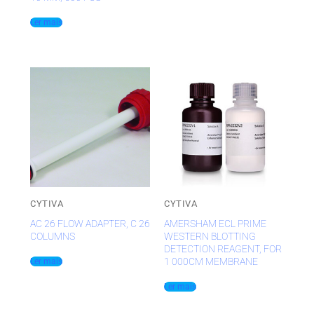
Ler mais
CYTIVA
CYTIVA
AC 26 FLOW ADAPTER, C 26
AMERSHAM ECL PRIME
COLUMNS
WESTERN BLOTTING
DETECTION REAGENT, FOR
1 000CM MEMBRANE
Ler mais
Ler mais