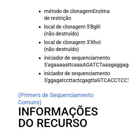
método de clonagem
Enzima
de restrição
local de clonagem 5′
BglII
(não destruído)
local de clonagem 3′
XhoI
(não destruído)
iniciador de sequenciamento
5′
agaaaaattcaaaAGATCTaaagagg
iniciador de sequenciamento
3′
ggagatccttactcgagttaGTCACCT
(Primers de Sequenciamento
Comuns)
INFORMAÇÕES
DO RECURSO