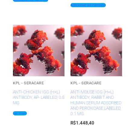
Adicionar ao carrinho
KPL - SERACARE
KPL - SERACARE
ANTI-CHICKEN IGG (H+L)
ANTI-MOUSE IGG (H+L)
ANTIBODY, AP- LABELED, 0.5
ANTIBODY, RABBIT AND
MG
HUMAN SERUM ADSORBED
AND PEROXIDASE LABELED,
0.1 MG
Ler mais
R$
1.448,40