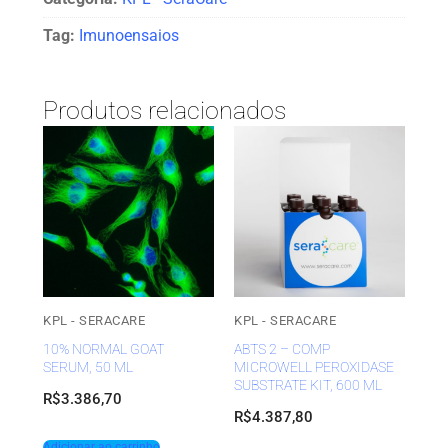
Tag:
Imunoensaios
Produtos relacionados
KPL - SERACARE
KPL - SERACARE
10% NORMAL GOAT
ABTS 2 – COMP
SERUM, 50 ML
MICROWELL PEROXIDASE
SUBSTRATE KIT, 600 ML
R$
3.386,70
R$
4.387,80
Adicionar ao carrinho