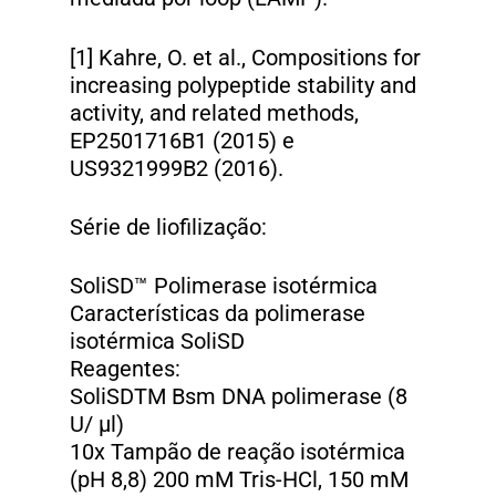
[1] Kahre, O. et al., Compositions for
increasing polypeptide stability and
activity, and related methods,
EP2501716B1 (2015) e
US9321999B2 (2016).
Série de liofilização:
SoliSD™ Polimerase isotérmica
Características da polimerase
isotérmica SoliSD
Reagentes:
SoliSDTM Bsm DNA polimerase (8
U/ µl)
10x Tampão de reação isotérmica
(pH 8,8) 200 mM Tris-HCl, 150 mM