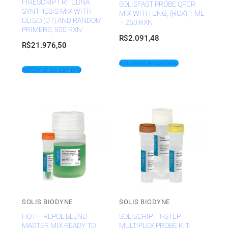
FIRESCRIPT RT CDNA
SOLISFAST PROBE QPCR
SYNTHESIS MIX WITH
MIX WITH UNG, (ROX) 1 ML
OLIGO (DT) AND RANDOM
– 250 RXN
PRIMERS, 500 RXN
R$
2.091,48
R$
21.976,50
Adicionar ao carrinho
Adicionar ao carrinho
SOLIS BIODYNE
SOLIS BIODYNE
HOT FIREPOL BLEND
SOLISCRIPT 1-STEP
MASTER MIX READY TO
MULTIPLEX PROBE KIT,