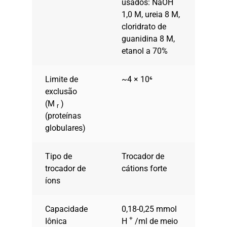
usados: NaOH
1,0 M, ureia 8 M,
cloridrato de
guanidina 8 M,
etanol a 70%
Limite de
~4 × 10⁶
exclusão
(M
)
r
(proteínas
globulares)
Tipo de
Trocador de
trocador de
cátions forte
íons
Capacidade
0,18-0,25 mmol
+
Iônica
H
/ml de meio