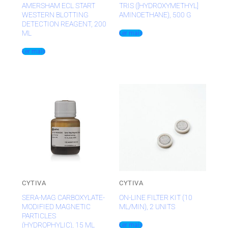
AMERSHAM ECL START
TRIS ([HYDROXYMETHYL]
WESTERN BLOTTING
AMINOETHANE), 500 G
DETECTION REAGENT, 200
ML
Ler mais
Ler mais
CYTIVA
CYTIVA
SERA-MAG CARBOXYLATE-
ON-LINE FILTER KIT (10
MODIFIED MAGNETIC
ML/MIN), 2 UNITS
PARTICLES
(HYDROPHYLIC), 15 ML
Ler mais