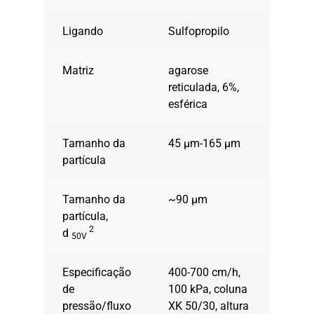
Ligando
Sulfopropilo
Matriz
agarose
reticulada, 6%,
esférica
Tamanho da
45 µm-165 µm
partícula
Tamanho da
~90 µm
partícula,
2
d
50V
Especificação
400-700 cm/h,
de
100 kPa, coluna
pressão/fluxo
XK 50/30, altura