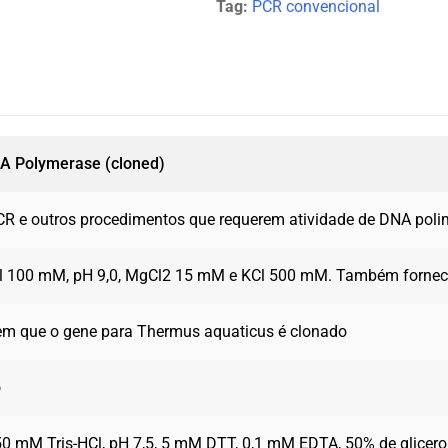
Tag:
PCR convencional
A Polymerase (cloned)
CR e outros procedimentos que requerem atividade de DNA pol
Cl 100 mM, pH 9,0, MgCl2 15 mM e KCl 500 mM. Também forne
 em que o gene para Thermus aquaticus é clonado
o
50 mM Tris-HCl, pH 7,5, 5 mM DTT, 0,1 mM EDTA, 50% de glicerol