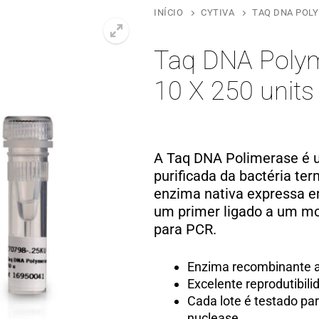
INÍCIO
CYTIVA
TAQ DNA POLY
Taq DNA Polym
10 X 250 units
A Taq DNA Polimerase é 
purificada da bactéria te
enzima nativa expressa em
um primer ligado a um m
para PCR.
Enzima recombinante a
Excelente reprodutibilid
Cada lote é testado par
nuclease.