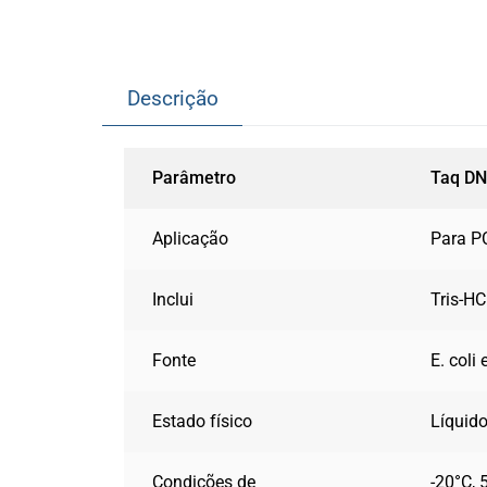
Descrição
Parâmetro
Taq DN
Aplicação
Para P
Inclui
Tris-H
Fonte
E. coli
Estado físico
Líquid
Condições de
-20°C, 