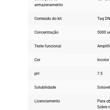
armazenamento
Conteúdo do kit
Taq DN
Concentração
5000 u
Teste funcional
Amplif
Cor
Incolor
pH
7.5
Solubilidade
Solúvel
Licenciamento
Para ob
Sobre 