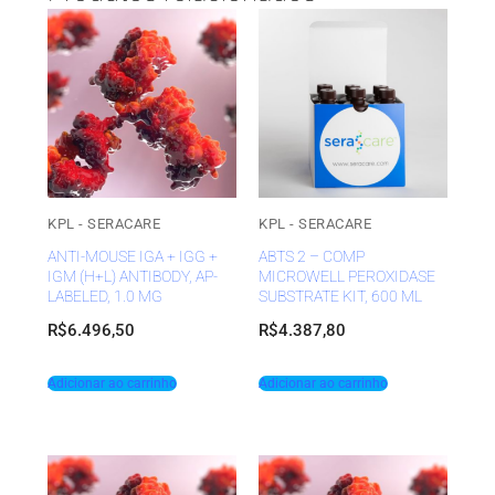
KPL - SERACARE
KPL - SERACARE
ANTI-MOUSE IGA + IGG +
ABTS 2 – COMP
IGM (H+L) ANTIBODY, AP-
MICROWELL PEROXIDASE
LABELED, 1.0 MG
SUBSTRATE KIT, 600 ML
R$
6.496,50
R$
4.387,80
Adicionar ao carrinho
Adicionar ao carrinho