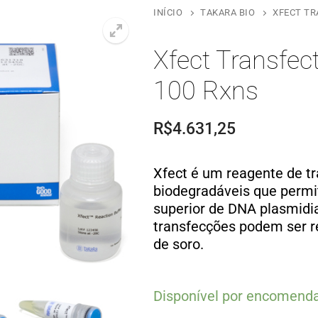
INÍCIO
TAKARA BIO
XFECT TR
Xfect Transfec
100 Rxns
R$
4.631,25
Xfect é um reagente de tr
biodegradáveis ​​que perm
superior de DNA plasmidi
transfecções podem ser r
de soro.
Disponível por encomend