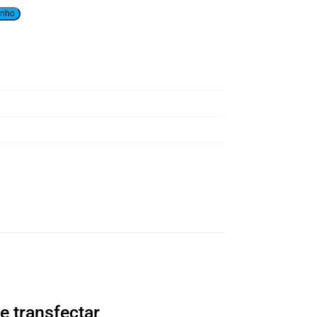
inho
a
e transfectar