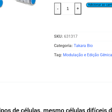
Adicionar ao carr
-
+
SKU:
631317
Categoria:
Takara Bio
Tag:
Modulação e Edição Gênic
ipos de células, mesmo células difíceis d