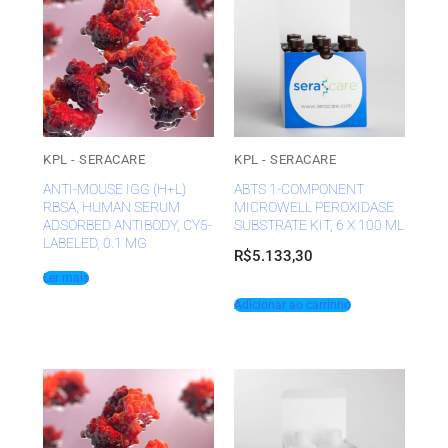
KPL - SERACARE
KPL - SERACARE
ANTI-MOUSE IGG (H+L)
ABTS 1-COMPONENT
RBSA, HUMAN SERUM
MICROWELL PEROXIDASE
ADSORBED ANTIBODY, CY5-
SUBSTRATE KIT, 6 X 100 ML
LABELED, 0.1 MG
R$
5.133,30
Ler mais
Adicionar ao carrinho