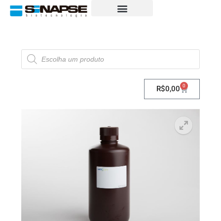
0
R$
0,00