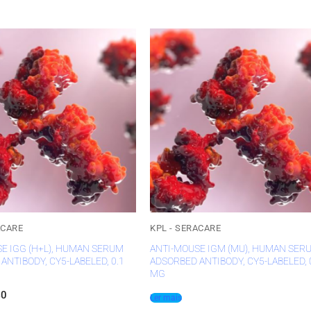
ACARE
KPL - SERACARE
E IGG (H+L), HUMAN SERUM
ANTI-MOUSE IGM (MU), HUMAN SER
ANTIBODY, CY5-LABELED, 0.1
ADSORBED ANTIBODY, CY5-LABELED, 
MG
40
Ler mais