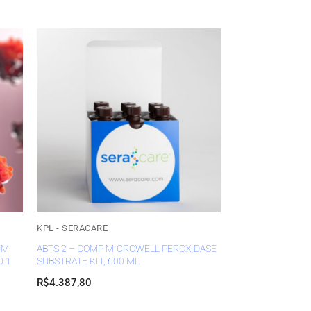
KPL - SERACARE
UM
ABTS 2 – COMP MICROWELL PEROXIDASE
0.1
SUBSTRATE KIT, 600 ML
R$
4.387,80