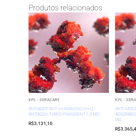
Produtos relacionados
KPL - SERACARE
KPL - SER
ANTIBODY ANTI-HUMAN IGG (H+L)
ANTI-MOUS
ANTIBODY, F(AB’)2 FRAGMENT 1,0 MG
ADSORBED 
MG
R$
3.131,10
R$
3.365,