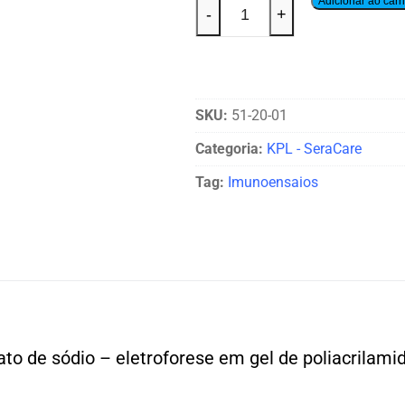
Adicionar ao carr
-
+
SKU:
51-20-01
Categoria:
KPL - SeraCare
Tag:
Imunoensaios
ato de sódio – eletroforese em gel de poliacrilami