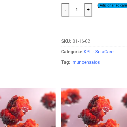
Adicionar ao carr
-
+
SKU:
01-16-02
Categoria:
KPL - SeraCare
Tag:
Imunoensaios