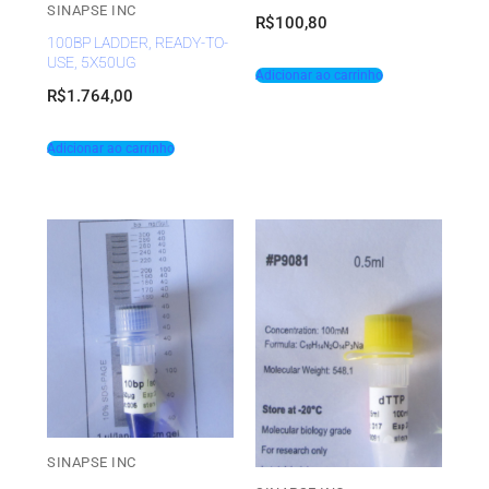
SINAPSE INC
R$
100,80
100BP LADDER, READY-TO-
USE, 5X50UG
Adicionar ao carrinho
R$
1.764,00
Adicionar ao carrinho
SINAPSE INC