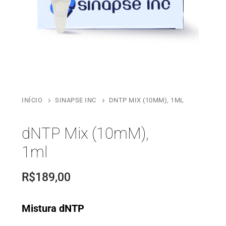
INÍCIO
SINAPSE INC
DNTP MIX (10MM), 1ML
dNTP Mix (10mM),
1ml
R$
189,00
Mistura
dNTP