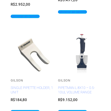
R$
2.952,00
Adicionar ao carrinho
Adicionar ao carrinho
GILSON
GILSON
SINGLE PIPETTE HOLDER, 1
PIPETMAN L 8X10 – 0.5-
UNIT
10UL VOLUME RANGE
R$
184,80
R$
9.152,00