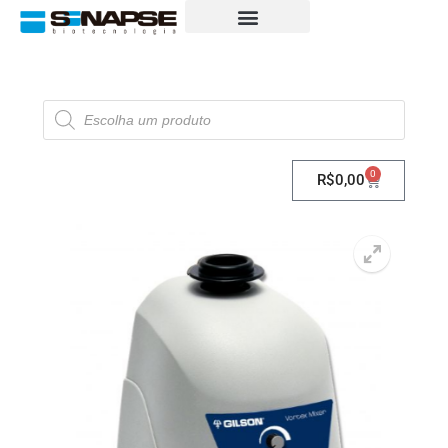
0
R$
0,00