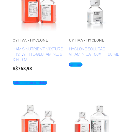
CYTIVA - HYCLONE
CYTIVA - HYCLONE
HAM’S NUTRIENT MIXTURE
HYCLONE SOLUÇÃO
F12, WITH L-GLUTAMINE, 6
VITAMÍNICA 100X – 100 ML
X 500 ML
Ler mais
R$
768,93
Adicionar ao carrinho