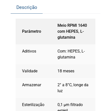
Descrição
Meio RPMI 1640
Parâmetro
com HEPES, L-
glutamina
Aditivos
Com: HEPES, L-
glutamina
Validade
18 meses
Armazenar
2° a 8°C, longe da
luz
Esterilização
0,1 µm filtrado
estéril