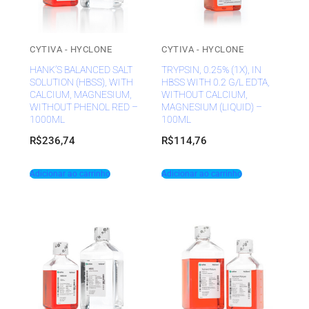
CYTIVA - HYCLONE
CYTIVA - HYCLONE
HANK’S BALANCED SALT
TRYPSIN, 0.25% (1X), IN
SOLUTION (HBSS), WITH
HBSS WITH 0.2 G/L EDTA,
CALCIUM, MAGNESIUM,
WITHOUT CALCIUM,
WITHOUT PHENOL RED –
MAGNESIUM (LIQUID) –
1000ML
100ML
R$
236,74
R$
114,76
Adicionar ao carrinho
Adicionar ao carrinho