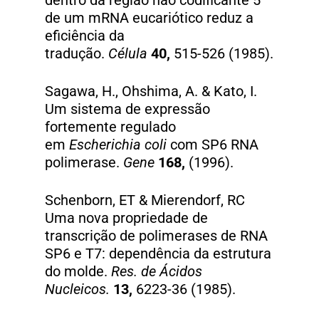
dentro da região não codificante 5′
de um mRNA eucariótico reduz a
eficiência da
tradução.
Célula
40,
515-526 (1985).
Sagawa, H., Ohshima, A. & Kato, I.
Um sistema de expressão
fortemente regulado
em
Escherichia coli
com SP6 RNA
polimerase.
Gene
168,
(1996).
Schenborn, ET & Mierendorf, RC
Uma nova propriedade de
transcrição de polimerases de RNA
SP6 e T7: dependência da estrutura
do molde.
Res. de Ácidos
Nucleicos.
13,
6223-36 (1985).