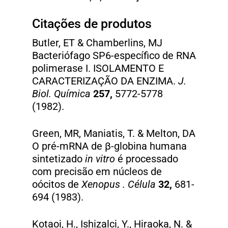
Citações de produtos
Butler, ET & Chamberlins, MJ
Bacteriófago SP6-específico de RNA
polimerase I. ISOLAMENTO E
CARACTERIZAÇÃO DA ENZIMA.
J.
Biol. Química
257,
5772-5778
(1982).
Green, MR, Maniatis, T. & Melton, DA
O pré-mRNA de β-globina humana
sintetizado
in vitro
é processado
com precisão em núcleos de
oócitos de
Xenopus .
Célula
32,
681-
694 (1983).
Kotaoi, H., Ishizalci, Y., Hiraoka, N. &