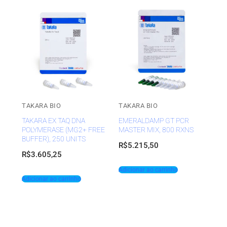
TAKARA BIO
TAKARA BIO
TAKARA EX TAQ DNA
EMERALDAMP GT PCR
POLYMERASE (MG2+ FREE
MASTER MIX, 800 RXNS
BUFFER), 250 UNITS
R$
5.215,50
R$
3.605,25
Adicionar ao carrinho
Adicionar ao carrinho