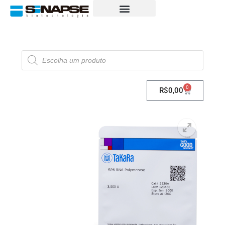
0
R$
0,00