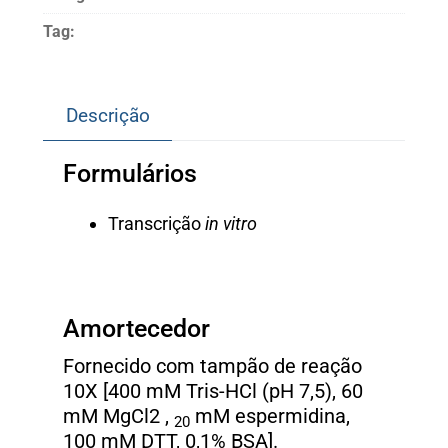
Tag:
Descrição
Formulários
Transcrição
in vitro
Amortecedor
Fornecido com tampão de reação
10X [400 mM Tris-HCl (pH 7,5), 60
mM MgCl2 ,
mM espermidina,
20
100 mM DTT, 0,1% BSA].