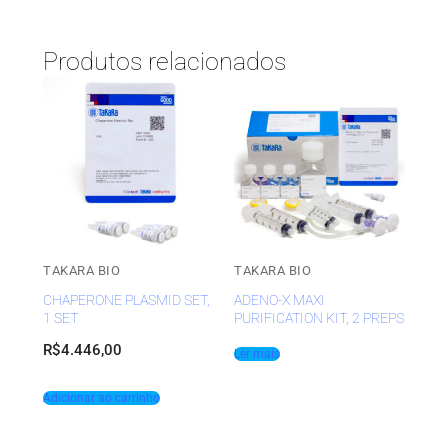
Produtos relacionados
TAKARA BIO
TAKARA BIO
CHAPERONE PLASMID SET,
ADENO-X MAXI
1 SET
PURIFICATION KIT, 2 PREPS
R$
4.446,00
Ler mais
Adicionar ao carrinho