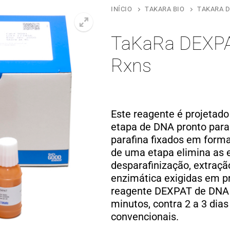
INÍCIO
TAKARA BIO
TAKARA D
TaKaRa DEXPA
Rxns
Este reagente é projetad
etapa de DNA pronto par
parafina fixados em form
de uma etapa elimina as 
desparafinização, extraçã
enzimática exigidas em p
reagente DEXPAT de DNA 
minutos, contra 2 a 3 dia
convencionais.