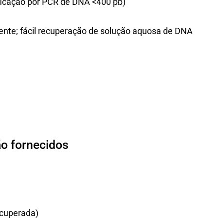
ficação por PCR de DNA <400 pb)
nte; fácil recuperação de solução aquosa de DNA
ão fornecidos
ecuperada)