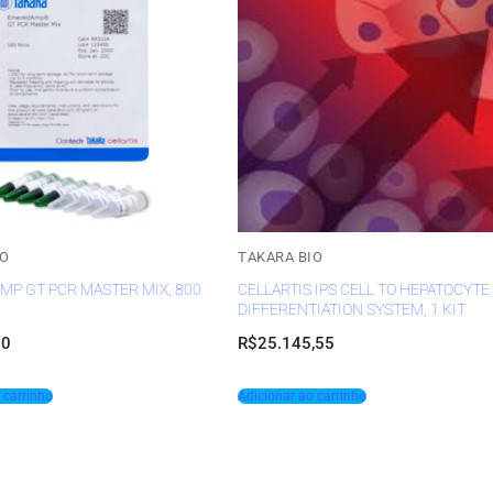
IO
TAKARA BIO
P GT PCR MASTER MIX, 800
CELLARTIS IPS CELL TO HEPATOCYTE
DIFFERENTIATION SYSTEM, 1 KIT
50
R$
25.145,55
 carrinho
Adicionar ao carrinho