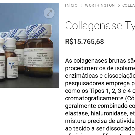
INÍCIO
WORTHINGTON
COLLA
Collagenase T
R$
15.765,68
As colagenases brutas sã
procedimentos de isolame
enzimáticas e dissociação
pesquisadores emprega p
como os Tipos 1, 2, 3 e 4 
cromatograficamente (Cód
geralmente combinado c
elastase, hialuronidase, e
mistura precisa de ativid
ao tecido a ser dissociado