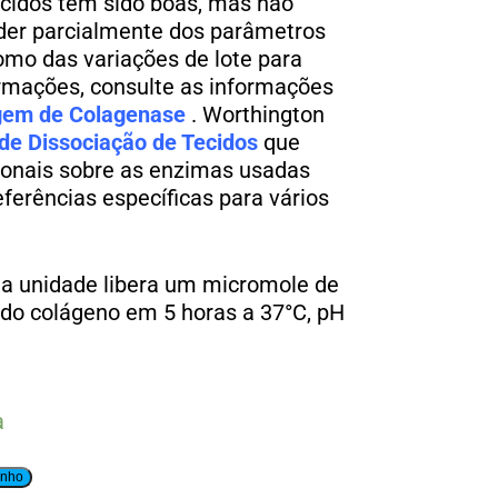
ecidos têm sido boas, mas não
der parcialmente dos parâmetros
omo das variações de lote para
ormações, consulte as informações
gem de Colagenase
. Worthington
de Dissociação de Tecidos
que
ionais sobre as enzimas usadas
eferências específicas para vários
a unidade libera um micromole de
 do colágeno em 5 horas a 37°C, pH
a
inho