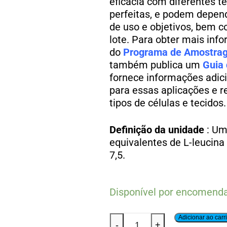
eficácia com diferentes t
perfeitas, e podem depen
de uso e objetivos, bem c
lote. Para obter mais inf
do
Programa de Amostra
também publica um
Guia 
fornece informações adic
para essas aplicações e r
tipos de células e tecidos.
Definição da unidade
: Um
equivalentes de L-leucina
7,5.
Disponível por encomend
Adicionar ao carr
-
+