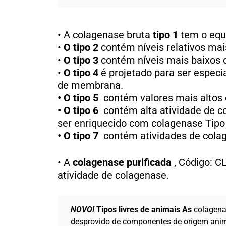
• A colagenase bruta
tipo 1
tem o equil
•
O tipo 2
contém níveis relativos mais
•
O tipo 3
contém níveis mais baixos 
•
O tipo 4
é projetado para ser especia
de membrana.
• O tipo 5
contém valores mais altos 
• O tipo 6
contém alta atividade de 
ser enriquecido com colagenase Tipo 
• O tipo 7
contém atividades de colag
• A
colagenase purificada
, Código: C
atividade de colagenase.
NOVO!
Tipos livres de animais As
colagena
desprovido de componentes de origem anim