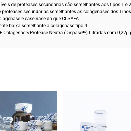
níveis de proteases secundárias são semelhantes aos tipos 1 e
 e proteases secundárias semelhantes às colagenases dos Tipos 
olagenase e caseinase do que CLSAFA.
ente baixa semelhante à colagenase tipo 4.
 Colagenase/Protease Neutra (Dispase®) filtradas com 0,22μ p