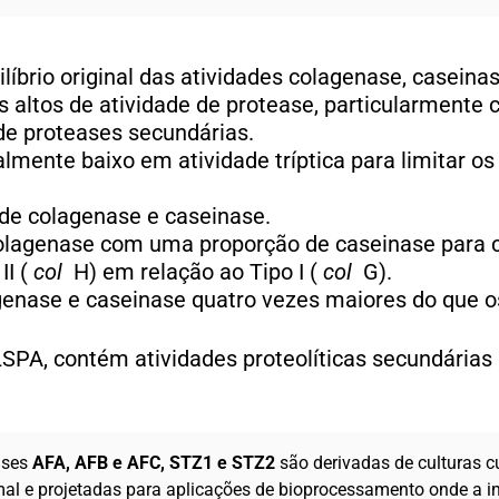
íbrio original das atividades colagenase, caseinase,
 altos de atividade de protease, particularmente c
de proteases secundárias.
lmente baixo em atividade tríptica para limitar os
de colagenase e caseinase.
colagenase com uma proporção de caseinase para c
II (
col
H) em relação ao Tipo I (
col
G).
enase e caseinase quatro vezes maiores do que os
LSPA, contém atividades proteolíticas secundária
ses
AFA, AFB e AFC, STZ1 e STZ2
são derivadas de culturas 
al e projetadas para aplicações de bioprocessamento onde a i